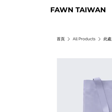
FAWN TAIWAN
首頁
All Products
此處