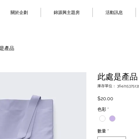
關於企劃
錦源興主題房
活動訊息
是產品
此處是產品
庫存單位： 364215375135
價
$20.00
格
色彩
*
數量
*